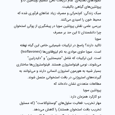
کمبودهای تغذیه‌ای:
عدم دریافت کافی کلسیم، ویتامین D و
پروتئین‌های گیاهی باکیفیت.
سبک زندگی:
کم‌تحرکی و مصرف زیاد غذاهای فرآوری شده که
محیط خون را اسیدی می‌کنند.
بررسی علمی نقش پروتئین سویا در پیشگیری از پوکی استخوان
چرا دانشمندان تا این حد بر مصرف
سویا
تاکید دارند؟ پاسخ در ترکیبات شیمیایی خاص این گیاه نهفته
است. سویا حاوی موادی به نام
ایزوفلاون‌ها
(Isoflavones)
است. این ترکیبات که شامل "جنیستئین" و "دایدزئین"
می‌شوند، نوعی فیتواستروژن هستند. فیتواستروژن‌ها ساختاری
بسیار شبیه به هورمون استروژن انسانی دارند و می‌توانند به
گیرنده‌های استروژنی در بافت استخوانی متصل شوند.
مطالعات متعددی نشان داده‌اند که
پروتئین سویا
دو کارکرد همزمان دارد:
مهار تخریب:
فعالیت سلول‌های "اوستئوکلاست" (که مسئول
تخریب بافت استخوان هستند) را کاهش می‌دهد.