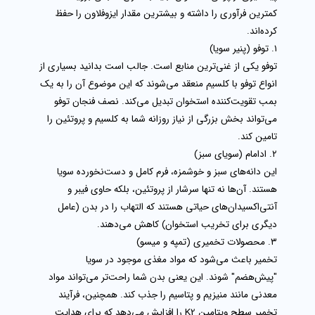
کمترین فرآوری را داشته و بیشترین مقدار ایزوفلاون را حفظ
کرده‌اند.
۱. توفو (پنیر سویا)
توفو یکی از غنی‌ترین منابع است. جالب است بدانید بسیاری از
انواع توفو با کلسیم منعقد می‌شوند که این موضوع آن را به یک
بمب تقویت‌کننده استخوان تبدیل می‌کند. نصف فنجان توفو
می‌تواند بخش بزرگی از نیاز روزانه شما به کلسیم و پروتئین را
تامین کند.
۲. ادامام (سویای سبز)
این دانه‌های سبز و خوشمزه، فرم کامل و دست‌نخورده
سویا
هستند. آن‌ها نه تنها سرشار از پروتئین، بلکه حاوی فیبر و
آنتی‌اکسیدان‌های حیاتی هستند که التهاب را در بدن (عامل
دیگری برای تخریب استخوان) کاهش می‌دهند.
۳. محصولات تخمیری (تمپه و میسو)
تخمیر باعث می‌شود که مواد مغذی موجود در سویا
"پیش‌هضم" شوند. این یعنی بدن شما راحت‌تر می‌تواند مواد
معدنی مانند منیزیم و پتاسیم را جذب کند. همچنین، فرآیند
تخمیر سطح ویتامین K2 را افزایش می‌دهد که برای هدایت