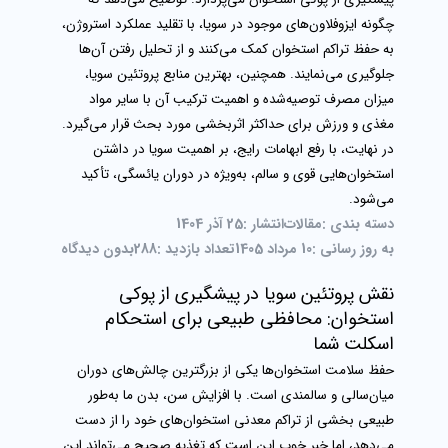
چگونه ایزوفلاون‌های موجود در سویا، با تقلید عملکرد استروژن،
به حفظ تراکم استخوان کمک می‌کنند و از تحلیل رفتن آن‌ها
جلوگیری می‌نمایند. همچنین، بهترین منابع پروتئین سویا،
میزان مصرف توصیه‌شده و اهمیت ترکیب آن با سایر مواد
مغذی و ورزش برای حداکثر اثربخشی مورد بحث قرار می‌گیرد.
در نهایت، با رفع ابهامات رایج، بر اهمیت سویا در داشتن
استخوان‌هایی قوی و سالم، به‌ویژه در دوران یائسگی، تأکید
می‌شود.
دسته بندی :
مقالات
انتشار :
25 آذر 1404
به روز رسانی :
10 مرداد 1405
تعداد بازدید :
288
بدون دیدگاه
نقش پروتئین سویا در پیشگیری از پوکی
استخوان: محافظی طبیعی برای استحکام
اسکلت شما
حفظ سلامت استخوان‌ها یکی از بزرگترین چالش‌های دوران
میان‌سالی و سالمندی است. با افزایش سن، بدن ما به‌طور
طبیعی بخشی از تراکم معدنی استخوان‌های خود را از دست
می‌دهد، اما خبر خوب این است که تغذیه صحیح می‌تواند این