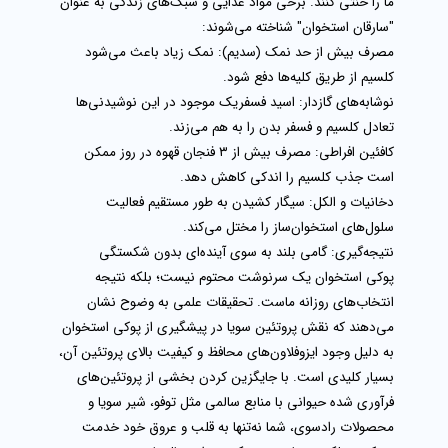
ما را خنثی کنند. برخی مواد غذایی و سبک‌های زندگی به عنوان
"سارقان استخوان" شناخته می‌شوند:
مصرف بیش از حد نمک (سدیم):
نمک زیاد باعث می‌شود
کلسیم از طریق کلیه‌ها دفع شود.
نوشابه‌های گازدار:
اسید فسفریک موجود در این نوشیدنی‌ها
تعادل کلسیم و فسفر بدن را به هم می‌زند.
کافئین افراطی:
مصرف بیش از ۳ فنجان قهوه در روز ممکن
است جذب کلسیم را اندکی کاهش دهد.
دخانیات و الکل:
سیگار کشیدن به طور مستقیم فعالیت
سلول‌های استخوان‌ساز را مختل می‌کند.
نتیجه‌گیری: گامی بلند به سوی آینده‌ای بدون شکستگی
پوکی استخوان یک سرنوشت محتوم نیست؛ بلکه نتیجه
انتخاب‌های روزانه ماست. تحقیقات علمی به وضوح نشان
می‌دهند که
نقش پروتئین سویا در پیشگیری از پوکی استخوان
به دلیل وجود ایزوفلاون‌های محافظ و کیفیت بالای پروتئین آن،
بسیار کلیدی است. با جایگزین کردن بخشی از پروتئین‌های
فرآوری شده حیوانی با منابع سالمی مثل توفو، شیر سویا و
محصولات رادسوی، شما نه‌تنها به قلب و عروق خود خدمت