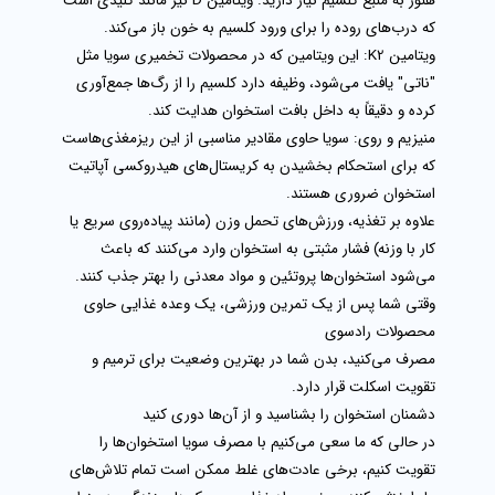
هنوز به منبع کلسیم نیاز دارید. ویتامین D نیز مانند کلیدی است
که درب‌های روده را برای ورود کلسیم به خون باز می‌کند.
ویتامین K2:
این ویتامین که در محصولات تخمیری
سویا
مثل
"ناتی" یافت می‌شود، وظیفه دارد کلسیم را از رگ‌ها جمع‌آوری
کرده و دقیقاً به داخل بافت استخوان هدایت کند.
منیزیم و روی:
سویا حاوی مقادیر مناسبی از این ریزمغذی‌هاست
که برای استحکام بخشیدن به کریستال‌های هیدروکسی آپاتیت
استخوان ضروری هستند.
علاوه بر تغذیه،
ورزش‌های تحمل وزن
(مانند پیاده‌روی سریع یا
کار با وزنه) فشار مثبتی به استخوان وارد می‌کنند که باعث
می‌شود استخوان‌ها پروتئین و مواد معدنی را بهتر جذب کنند.
وقتی شما پس از یک تمرین ورزشی، یک وعده غذایی حاوی
محصولات رادسوی
مصرف می‌کنید، بدن شما در بهترین وضعیت برای ترمیم و
تقویت اسکلت قرار دارد.
دشمنان استخوان را بشناسید و از آن‌ها دوری کنید
در حالی که ما سعی می‌کنیم با مصرف
سویا
استخوان‌ها را
تقویت کنیم، برخی عادت‌های غلط ممکن است تمام تلاش‌های