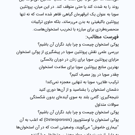
روند را به شدت کند یا حتی متوقف کند. در این میان،
پروتئین
سویا
به عنوان یک ابرقهرمان گیاهی ظاهر شده است که نه تنها
پروتئین باکیفیتی به بدن می‌رساند، بلکه حاوی ترکیبات
منحصربه‌فردی برای مبارزه با تخریب استخوان‌هاست.
فهرست مطالب:
پوکی استخوان چیست و چرا باید نگران آن باشیم؟
بررسی علمی نقش پروتئین سویا در پیشگیری از پوکی استخوان
مزایای پروتئین سویا برای زنان در دوران یائسگی
بهترین منابع پروتئین سویا برای سلامت استخوان
چقدر سویا در روز مصرف کنیم؟
ترکیب طلایی؛ سویا به تنهایی معجزه نمی‌کند!
دشمنان استخوان را بشناسید و از آن‌ها دوری کنید
نتیجه‌گیری: گامی بلند به سوی آینده‌ای بدون شکستگی
سوالات متداول
پوکی استخوان چیست و چرا باید نگران آن باشیم؟
پوکی استخوان یا اوستئوپروز (Osteoporosis) که اغلب به آن
"بیماری خاموش" می‌گویند، وضعیتی است که در آن استخوان‌ها
به دلیل از دست دادن مواد معدنی، متخلخل و شکننده