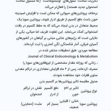
تحریک ساخت:
سلول‌های "اوستئوبلاست" (که مسئول ساخت
استخوان جدید هستند) را فعال‌تر می‌کند.
برخلاف پروتئین‌های حیوانی که ممکن است با افزایش اسیدیته
خون باعث دفع کلسیم از طریق ادرار شوند،
پروتئین سویا
یک
محیط متعادل در بدن ایجاد می‌کند که به حفظ کلسیم در بافت
استخوانی کمک می‌نماید. این تفاوت ظریف اما حیاتی، یکی از
دلایلی است که رژیم‌های غذایی مبتنی بر گیاهان در کشورهای
آسیای شرقی، آمار شکستگی لگن کمتری را ثبت کرده‌اند.
مطالعه موردی:
طبق تحقیقات منتشر شده در
Journal of Clinical Endocrinology & Metabolism
، زنانی که روزانه مقدار مشخصی از ایزوفلاون‌های سویا را
مصرف کرده‌اند، پس از ۶ ماه افزایش معناداری در تراکم معدنی
ستون فقرات خود مشاهده نمودند.
جدول مقایسه تاثیر پروتئین‌ها بر کلسیم بدن
تاثیر بر pH
دفع کلسیم
نقش در تراکم
نوع پروتئین
خون
از ادرار
استخوان
خنثی / قلیایی
پروتئین سویا
بسیار کم
مثبت (حمایتی)
ضعیف