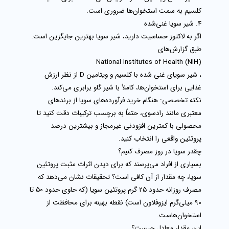
کلسیم به سمت استخوان‌ها ضروری است.
۴. شیر سویا غنی‌شده
اگر به لاکتوز حساسیت دارید، شیر سویا بهترین جایگزین است.
طبق گزارش‌های
National Institutes of Health (NIH)
، شیر سویای غنی شده با کلسیم و ویتامین D از نظر ارزش
غذایی برای استخوان‌ها، کاملاً با شیر گاو برابری می‌کند.
نکته تخصصی:
هنگام خرید فرآورده‌های سویا از برندهای
معتبری مانند
رادسوی
، حتماً به برچسب ترکیبات دقت کنید تا
محصولی با کمترین افزودنی غیرمجاز و بیشترین درصد
پروتئین واقعی را انتخاب کنید.
چقدر سویا در روز مصرف کنیم؟
بسیاری از افراد می‌پرسند که برای دیدن اثرات مثبت
پروتئین
سویا
، چه مقدار از آن کافی است؟ تحقیقات نشان می‌دهد که
مصرف روزانه حدود
۲۵ گرم پروتئین سویا
(که حاوی حدود ۵۰ تا
۹۰ میلی‌گرم ایزوفلاون است) نقطه بهینه برای محافظت از
استخوان‌هاست.
این مقدار معادل چیست؟