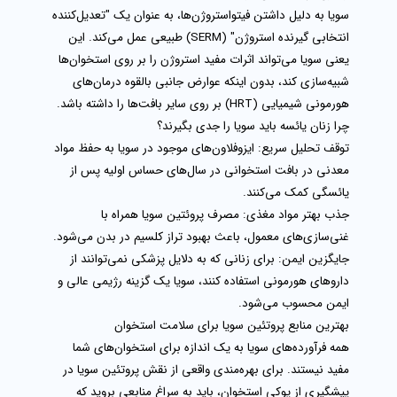
سویا به دلیل داشتن فیتواستروژن‌ها، به عنوان یک "تعدیل‌کننده
انتخابی گیرنده استروژن" (SERM) طبیعی عمل می‌کند. این
یعنی سویا می‌تواند اثرات مفید استروژن را بر روی استخوان‌ها
شبیه‌سازی کند، بدون اینکه عوارض جانبی بالقوه درمان‌های
هورمونی شیمیایی (HRT) بر روی سایر بافت‌ها را داشته باشد.
چرا زنان یائسه باید سویا را جدی بگیرند؟
توقف تحلیل سریع:
ایزوفلاون‌های موجود در
سویا
به حفظ مواد
معدنی در بافت استخوانی در سال‌های حساس اولیه پس از
یائسگی کمک می‌کنند.
جذب بهتر مواد مغذی:
مصرف
پروئتین سویا
همراه با
غنی‌سازی‌های معمول، باعث بهبود تراز کلسیم در بدن می‌شود.
جایگزین ایمن:
برای زنانی که به دلایل پزشکی نمی‌توانند از
داروهای هورمونی استفاده کنند، سویا یک گزینه رژیمی عالی و
ایمن محسوب می‌شود.
بهترین منابع پروتئین سویا برای سلامت استخوان
همه فرآورده‌های سویا به یک اندازه برای استخوان‌های شما
مفید نیستند. برای بهره‌مندی واقعی از
نقش پروتئین سویا در
پیشگیری از پوکی استخوان
، باید به سراغ منابعی بروید که