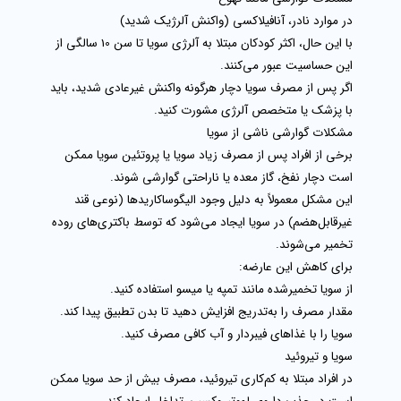
در موارد نادر، آنافیلاکسی (واکنش آلرژیک شدید)
با این حال، اکثر کودکان مبتلا به آلرژی سویا تا سن 10 سالگی از
این حساسیت عبور می‌کنند.
اگر پس از مصرف سویا دچار هرگونه واکنش غیرعادی شدید، باید
با پزشک یا متخصص آلرژی مشورت کنید.
مشکلات گوارشی ناشی از سویا
برخی از افراد پس از مصرف زیاد
سویا یا پروتئین سویا
ممکن
است دچار نفخ، گاز معده یا ناراحتی گوارشی شوند.
این مشکل معمولاً به دلیل وجود
الیگوساکاریدها
(نوعی قند
غیرقابل‌هضم) در سویا ایجاد می‌شود که توسط باکتری‌های روده
تخمیر می‌شوند.
برای کاهش این عارضه:
از
سویا تخمیرشده
مانند
تمپه
یا
میسو
استفاده کنید.
مقدار مصرف را به‌تدریج افزایش دهید تا بدن تطبیق پیدا کند.
سویا را با غذاهای فیبردار و آب کافی مصرف کنید.
سویا و تیروئید
در افراد مبتلا به
کم‌کاری تیروئید
، مصرف بیش از حد سویا ممکن