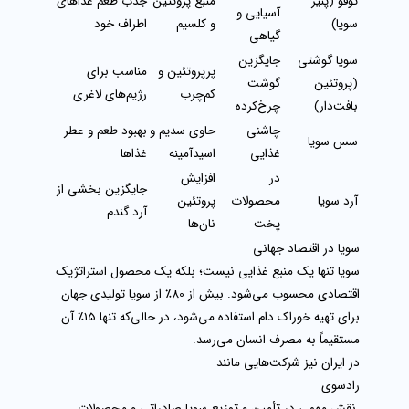
توفو (پنیر
منبع پروتئین
جذب طعم غذاهای
آسیایی و
سویا)
و کلسیم
اطراف خود
گیاهی
سویا گوشتی
جایگزین
پرپروتئین و
مناسب برای
(پروتئین
گوشت
کم‌چرب
رژیم‌های لاغری
بافت‌دار)
چرخ‌کرده
چاشنی
حاوی سدیم و
بهبود طعم و عطر
سس سویا
غذایی
اسیدآمینه
غذاها
در
افزایش
جایگزین بخشی از
آرد سویا
محصولات
پروتئین
آرد گندم
پخت
نان‌ها
سویا در اقتصاد جهانی
سویا تنها یک منبع غذایی نیست؛ بلکه یک محصول استراتژیک
اقتصادی محسوب می‌شود. بیش از 80٪ از سویا تولیدی جهان
برای تهیه خوراک دام استفاده می‌شود، در حالی‌که تنها 15٪ آن
مستقیماً به مصرف انسان می‌رسد.
در ایران نیز شرکت‌هایی مانند
رادسوی
نقش مهمی در تأمین و توزیع
سویا صادراتی
و محصولات