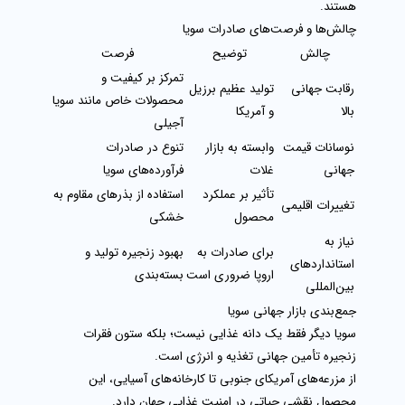
هستند.
چالش‌ها و فرصت‌های صادرات سویا
چالش
توضیح
فرصت
تمرکز بر کیفیت و
رقابت جهانی
تولید عظیم برزیل
محصولات خاص مانند سویا
بالا
و آمریکا
آجیلی
نوسانات قیمت
وابسته به بازار
تنوع در صادرات
جهانی
غلات
فرآورده‌های سویا
تأثیر بر عملکرد
استفاده از بذرهای مقاوم به
تغییرات اقلیمی
محصول
خشکی
نیاز به
برای صادرات به
بهبود زنجیره تولید و
استانداردهای
اروپا ضروری است
بسته‌بندی
بین‌المللی
جمع‌بندی بازار جهانی سویا
سویا دیگر فقط یک دانه غذایی نیست؛ بلکه
ستون فقرات
زنجیره تأمین جهانی تغذیه و انرژی
است.
از مزرعه‌های آمریکای جنوبی تا کارخانه‌های آسیایی، این
محصول نقشی حیاتی در امنیت غذایی جهان دارد.