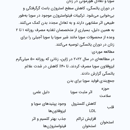
سویا و تعادل هورمونی در زنان
در دوران یائسگی، کاهش سطح استروژن باعث گرگرفتگی و
بی‌خوابی می‌شود. ترکیبات فیتواستروژن موجود در سویا به‌طور
طبیعی اثر مشابهی دارند و به تعادل مجدد بدن کمک می‌کنند.
به همین دلیل، بسیاری از متخصصان تغذیه مصرف روزانه 1 تا 2
وعده از محصولات سویا مانند
شیر سویا یا سویا آجیلی
را برای
زنان در دوران یائسگی توصیه می‌کنند.
مطالعه موردی:
در مطالعه‌ای در سال 2022 در ژاپن، زنانی که روزانه 50 میلی‌گرم
ایزوفلاون سویا مصرف کردند، تا 40٪ کاهش در شدت علائم
یائسگی گزارش دادند.
جمع‌بندی فواید سویا برای بدن
حوزه
اثر مثبت سویا
دلیل علمی
سلامت
کاهش کلسترول
وجود پپتیدهای سویا و
قلب
LDL
ایزوفلاون‌ها
افزایش تراکم
جذب بهتر کلسیم و اثر
استخوان
استخوان
فیتواستروژن‌ها