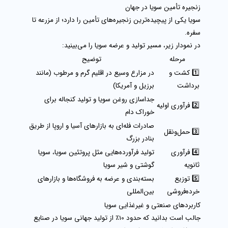
زنجیره تأمین سویا در جهان
سویا یکی از پیچیده‌ترین زنجیره‌های تأمین را دارد؛ از مزرعه تا
سفره.
در نمودار زیر، مسیر تولید و عرضه سویا را می‌بینید:
مرحله
توضیح
1️⃣ کشت و
در مزارع وسیع در اقلیم گرم و مرطوب (مانند
برداشت
برزیل و آمریکا)
جداسازی روغن سویا و تولید کنجاله برای
2️⃣ فرآوری اولیه
خوراک دام
صادرات فله‌ای به بازارهای آسیا و اروپا از طریق
3️⃣ حمل‌ونقل
بنادر بزرگ
4️⃣ فرآوری
تولید فرآورده‌هایی مثل پروتئین سویا، سویا
ثانویه
گوشتی و شیر سویا
5️⃣ توزیع
بسته‌بندی و عرضه به فروشگاه‌ها و بازارهای
خرده‌فروشی
بین‌المللی
کاربردهای صنعتی و غیرغذایی سویا
جالب است بدانید که حدود 10٪ از تولید جهانی سویا در صنایع