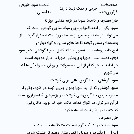
محصولات
انتخاب سویا طبیعی
چربی و نمک زیاد دارند
فرآوری‌شده
یا آجیلی
طرز مصرف و کاربرد سویا در رژیم غذایی روزانه
سویا یکی از انعطاف‌پذیرترین مواد غذایی گیاهی است که
می‌تواند در طیف وسیعی از غذاها مورد استفاده قرار گیرد — از
وعده‌های سنتی گرفته تا غذاهای مدرن و گیاه‌خواری.
این دانه پرخاصیت به‌صورت
دانه کامل، سویا گوشتی، شیر سویا،
توفو، تمپه، سس سویا و پروتئین سویا
در بازار موجود است.
در ادامه، با هر کدام از این محصولات و روش مصرف آن‌ها آشنا
می‌شویم.
سویا گوشتی – جایگزین عالی برای گوشت
سویا گوشتی
که از آرد سویا بدون چربی تهیه می‌شود، یکی از
محبوب‌ترین جایگزین‌های گوشت در رژیم‌های گیاه‌خواری است.
از آن می‌توان در انواع غذاها مانند خوراک لوبیا، ماکارونی،
کتلت، یا خورش قیمه استفاده کرد.
طرز مصرف:
سویا خشک را در آب گرم به‌مدت 20 دقیقه خیس کنید.
آب آن را بگیرید و سویا را کمی فشار دهید تا خشک شود.