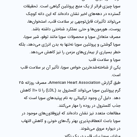
سویا چیزی فراتر از یک منبع پروتئین گیاهی است. تحقیقات
گسترده در دهه‌های اخیر نشان داده‌اند که این دانه کوچک
می‌تواند تأثیرات قابل‌توجهی بر سلامت قلب، استخوان‌ها،
پوست، هورمون‌ها و حتی عملکرد شناختی داشته باشد.
مصرف متعادل
سویا و محصولات سویا
مانند
توفو، شیر سویا،
سویا گوشتی
و
پروتئین سویا
نه‌تنها به بدن انرژی می‌دهد، بلکه
خطر بسیاری از بیماری‌های مزمن را نیز کاهش می‌دهد.
سویا و سلامت قلب
یکی از شناخته‌شده‌ترین خواص سویا، تأثیر آن بر سلامت قلب
است.
طبق گزارش
American Heart Association
، مصرف روزانه 25
گرم
پروتئین سویا
می‌تواند کلسترول بد (LDL) را تا 10٪ کاهش
دهد. دلیل آن وجود ترکیباتی به نام
پپتیدهای سویا
است که
جذب کلسترول در روده را مهار می‌کنند.
مطالعات متعدد نیز نشان داده‌اند که ایزوفلاون‌های موجود در
سویا باعث انعطاف‌پذیری بهتر رگ‌های خونی و کاهش التهاب
در دیواره عروق می‌شوند.
مزایای سویا برای قلب در یک نگاه: