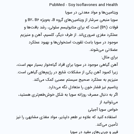
PubMed - Soy Isoflavones and Health
ویتامین‌ها و مواد معدنی در سویا
سویا منبعی سرشار از ویتامین‌های گروه B، به‌ویژه
B2، B6 و
فولات (B9)
است که برای متابولیسم سلولی، رشد بافت‌ها و
عملکرد مغزی ضروری‌اند. از طرف دیگر،
کلسیم، آهن و منیزیم
موجود در سویا باعث تقویت استخوان‌ها و بهبود عملکرد
عضلانی می‌شوند.
برای مثال:
آهن گیاهی موجود در سویا
برای افراد گیاه‌خوار بسیار مهم است،
زیرا کمبود آهن یکی از مشکلات شایع در رژیم‌های گیاهی است.
منیزیم
به عملکرد صحیح سیستم عصبی کمک می‌کند.
پتاسیم
نیز فشار خون را متعادل نگه می‌دارد.
اگر به دنبال مصرف روزانه سویا به شکل خوش‌طعم‌تری هستید،
می‌توانید از
خواص سویا آجیلی
استفاده کنید که علاوه بر طعم دلپذیر، مواد مغذی مشابهی را نیز
تأمین می‌کند.
فیبر و چربی‌های مفید در سویا