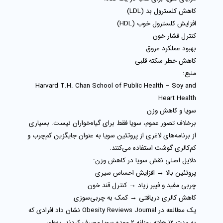
کاهش کلسترول بد (LDL)
افزایش کلسترول خوب (HDL)
کنترل فشار خون
بهبود عملکرد عروق
کاهش خطر سکته قلبی
منبع:
Harvard T.H. Chan School of Public Health – Soy and
Heart Health
سویا و کاهش وزن
برخلاف تصور عموم، سویا فقط برای گیاه‌خواران نیست. بسیاری
از برنامه‌های لاغری از
پروتئین سویا
به عنوان جایگزین کم‌چرب و
کم‌کالری گوشت استفاده می‌کنند.
دلایل اصلی نقش سویا در کاهش وزن:
پروتئین بالا → افزایش احساس سیری
چربی مفید و فیبر زیاد → کنترل قند خون
کاهش کالری دریافتی → کمک به چربی‌سوزی
یک مطالعه در
Obesity Reviews Journal
نشان داد افرادی که
به مدت 12 هفته روزانه 2 وعده سویا مصرف کردند، به‌طور