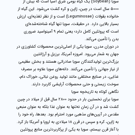
سویا
(Soybean) یک گیاه بومی شرق آسیا است که بیش از
5000 سال است در چین، ژاپن و کره کشت می‌شود. این گیاه از
خانواده بقولات (Leguminosae) است و از نظر تغذیه‌ای، ارزش
بسیار بالایی دارد. در حقیقت، سویا تنها گیاه شناخته‌شده‌ای
است که پروتئین کامل دارد؛ یعنی تمام 9 آمینواسید ضروری
بدن را تأمین می‌کند.
در دوران مدرن، سویا یکی از اصلی‌ترین محصولات کشاورزی در
جهان به شمار می‌رود. امروزه آمریکا، برزیل و آرژانتین
بزرگ‌ترین تولیدکنندگان
سویا صادراتی
هستند و بخش عظیمی
از نیاز جهانی را تأمین می‌کنند. دانه‌های سویا علاوه بر مصرف
غذایی، در صنایع مختلفی مانند تولید روغن نباتی، خوراک دام،
سوخت زیستی و حتی محصولات آرایشی کاربرد دارند.
نگاهی کوتاه به تاریخچه سویا
سویا برای نخستین بار در حدود 2800 سال قبل از میلاد در چین
کشت شد و در آن زمان نه‌تنها به عنوان غذا بلکه به عنوان منبعی
مقدس در آیین‌های مذهبی مورد احترام بود. بعدها، راه خود را
به ژاپن، کره و سپس در قرن 18 میلادی به اروپا و آمریکا باز کرد.
با آغاز قرن بیستم، سویا به یکی از پرکاربردترین منابع
پروتئین