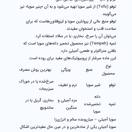
توفو (Tofu)
از شیر سویا تهیه می‌شود و به آن «پنیر سویا» نیز
می‌گویند.
توفو منبع عالی از
پروتئین سویا
و
ایزوفلاون‌ها
ست که برای
سلامت قلب و استخوان مفیدند.
می‌توان آن را سرخ، بخارپز، یا در سالاد استفاده کرد.
تمپه (Tempeh)
نیز محصول تخمیر دانه‌های سویا است که
بافتی متراکم‌تر و طعمی آجیلی دارد.
این ماده سرشار از
پروبیوتیک‌های مفید برای روده
است.
نوع
منبع
ویژگی
بهترین روش مصرف
محصول
سرخ‌شده یا در خوراک
توفو
شیر سویا
نرم و لطیف
سبزیجات
دانه
مزه آجیلی و
بخارپز، گریل یا در
تمپه
تخمیرشده
سنگین
ساندویچ
سویا
سویا آجیلی – میان‌وعده سالم و انرژی‌زا
سویا آجیلی
یکی از ساده‌ترین و در عین حال مفیدترین اشکال