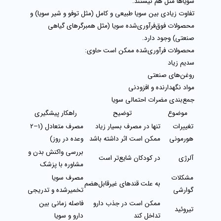
سویاها مثل هم نیستند
.
تفاوت زیادی بین
سویا طبیعی و کامل
(مثل توفو و شیر سویا) و
محصولات فوق‌فرآوری‌شده سویا
(مثل همبرگرهای گیاهی
صنعتی) وجود دارد.
محصولات فرآوری‌شده ممکن است حاوی:
سدیم زیاد
روغن‌های صنعتی
مواد نگهدارنده و افزودنی
جمع‌بندی مضرات احتمالی سویا
موضوع
توضیح
راهکار پیشگیری
تغییرات
تنها در مصرف بسیار زیاد
مصرف متعادل (1–2
هورمونی
ممکن است اثر داشته باشد
وعده در روز)
بررسی واکنش بدن و
آلرژی
در کودکان شایع‌تر است
مشاوره با پزشک
مشکلات
مصرف سویا
به علت قندهای غیرقابل‌هضم
گوارشی
تخمیرشده و تدریجی
ممکن است در جذب دارو
فاصله زمانی بین
تیروئید
تداخل کند
دارو و سویا