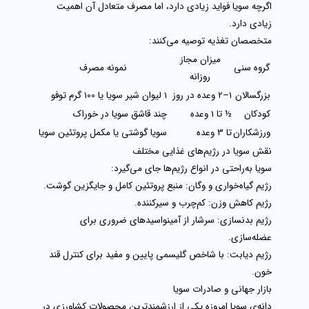
اگرچه سویا فواید زیادی دارد، اما مصرف متعادل آن اهمیت
زیادی دارد.
متخصصان تغذیه توصیه می‌کنند:
میزان مجاز
گروه سنی
نمونه مصرف
روزانه
بزرگسالان
1–2 وعده در روز
1 لیوان شیر سویا یا 100 گرم توفو
کودکان
½ تا 1 وعده
چند قاشق سویا در خوراک
ورزشکاران
تا 3 وعده
سویا گوشتی یا مکمل پروتئین سویا
نقش سویا در رژیم‌های غذایی مختلف
سویا به‌راحتی در انواع رژیم‌ها جای می‌گیرد:
رژیم گیاه‌خواری و وگان:
منبع پروتئین کامل و جایگزین گوشت.
رژیم کاهش وزن:
کم‌چرب و سیرکننده.
رژیم بدنسازی:
سرشار از آمینواسیدهای ضروری برای
عضله‌سازی.
رژیم دیابت:
با شاخص گلیسمی پایین و مفید برای کنترل قند
خون.
بازار جهانی و صادرات سویا
دانه‌ی
سویا
امروزه یکی از ارزشمندترین محصولات کشاورزی در