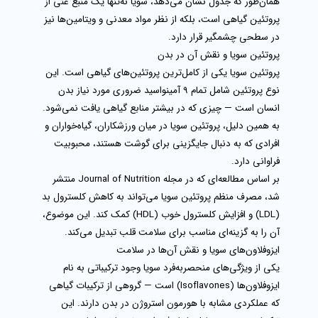
همان‌طور که جدول نشان می‌دهد، سویا نه‌تنها یک منبع غنی از
پروتئین گیاهی
است، بلکه از نظر مواد معدنی و ویتامین‌ها نیز
در سطحی چشمگیر قرار دارد.
پروتئین سویا و نقش آن در بدن
پروتئین سویا
یکی از کامل‌ترین پروتئین‌های گیاهی است. این
نوع پروتئین شامل تمام
9 آمینواسید ضروری
مورد نیاز بدن
انسان است — چیزی که در بیشتر منابع گیاهی یافت نمی‌شود.
به همین دلیل، پروتئین سویا در میان ورزشکاران، گیاه‌خواران و
افرادی که به دنبال جایگزینی برای گوشت هستند، محبوبیت
فراوانی دارد.
بر اساس مطالعه‌ای که در مجله
Journal of Nutrition
منتشر
شد، مصرف منظم
پروتئین سویا
می‌تواند به کاهش کلسترول بد
(LDL) و افزایش کلسترول خوب (HDL) کمک کند. این موضوع،
آن را به گزینه‌ای مناسب برای سلامت قلب تبدیل می‌کند.
ایزوفلاون‌های سویا و نقش آن‌ها در سلامت
یکی از ویژگی‌های منحصربه‌فرد سویا وجود ترکیباتی به نام
ایزوفلاون‌ها (Isoflavones)
است — گروهی از ترکیبات گیاهی
که عملکردی مشابه با هورمون استروژن در بدن دارند. این