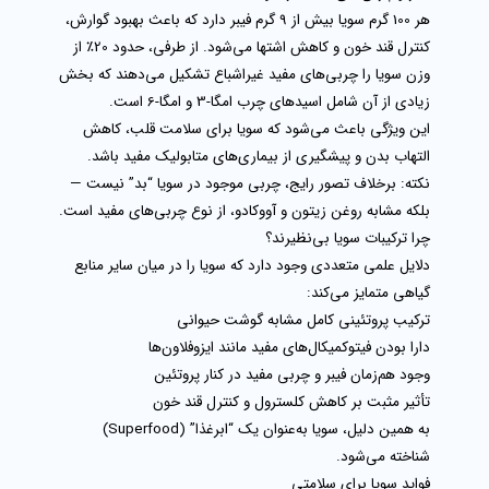
هر 100 گرم سویا بیش از 9 گرم فیبر دارد که باعث بهبود گوارش،
کنترل قند خون و کاهش اشتها می‌شود. از طرفی، حدود 20٪ از
وزن سویا را
چربی‌های مفید غیراشباع
تشکیل می‌دهند که بخش
زیادی از آن شامل اسیدهای چرب امگا-3 و امگا-6 است.
این ویژگی باعث می‌شود که سویا برای سلامت قلب، کاهش
التهاب بدن و پیشگیری از بیماری‌های متابولیک مفید باشد.
نکته:
برخلاف تصور رایج، چربی موجود در سویا “بد” نیست —
بلکه مشابه روغن زیتون و آووکادو، از نوع چربی‌های مفید است.
چرا ترکیبات سویا بی‌نظیرند؟
دلایل علمی متعددی وجود دارد که
سویا
را در میان سایر منابع
گیاهی متمایز می‌کند:
ترکیب پروتئینی کامل مشابه گوشت حیوانی
دارا بودن فیتوکمیکال‌های مفید مانند ایزوفلاون‌ها
وجود هم‌زمان فیبر و چربی مفید در کنار پروتئین
تأثیر مثبت بر کاهش کلسترول و کنترل قند خون
به همین دلیل، سویا به‌عنوان یک “ابرغذا” (Superfood)
شناخته می‌شود.
فواید سویا برای سلامتی