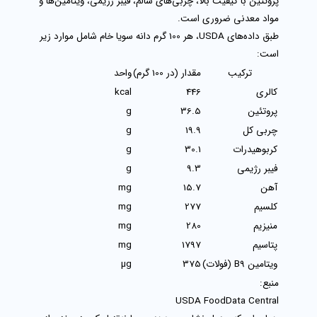
پروتئین با کیفیت بالا، چربی‌های سالم، فیبر رژیمی، ویتامین‌ها و
مواد معدنی ضروری است.
طبق داده‌های
USDA
، هر 100 گرم دانه سویا خام شامل موارد زیر
است:
ترکیب
مقدار (در 100 گرم)
واحد
کالری
446
kcal
پروتئین
36.5
g
چربی کل
19.9
g
کربوهیدرات
30.1
g
فیبر رژیمی
9.3
g
آهن
15.7
mg
کلسیم
277
mg
منیزیم
280
mg
پتاسیم
1797
mg
ویتامین B9 (فولات)
375
µg
منبع:
USDA FoodData Central