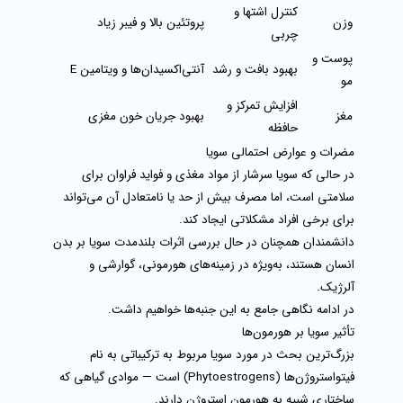
کنترل اشتها و
وزن
پروتئین بالا و فیبر زیاد
چربی
پوست و
بهبود بافت و رشد
آنتی‌اکسیدان‌ها و ویتامین E
مو
افزایش تمرکز و
مغز
بهبود جریان خون مغزی
حافظه
مضرات و عوارض احتمالی سویا
در حالی که
سویا
سرشار از مواد مغذی و فواید فراوان برای
سلامتی است، اما مصرف بیش از حد یا نامتعادل آن می‌تواند
برای برخی افراد مشکلاتی ایجاد کند.
دانشمندان همچنان در حال بررسی اثرات بلندمدت سویا بر بدن
انسان هستند، به‌ویژه در زمینه‌های
هورمونی، گوارشی و
آلرژیک
.
در ادامه نگاهی جامع به این جنبه‌ها خواهیم داشت.
تأثیر سویا بر هورمون‌ها
بزرگ‌ترین بحث در مورد سویا مربوط به ترکیباتی به نام
فیتواستروژن‌ها (Phytoestrogens)
است — موادی گیاهی که
ساختاری شبیه به هورمون استروژن دارند.