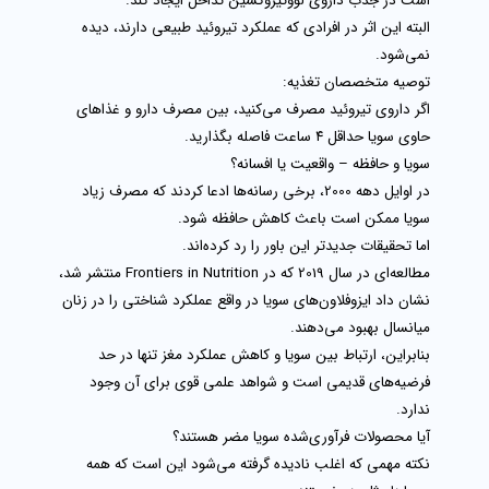
است در جذب داروی
لووتیروکسین
تداخل ایجاد کند.
البته این اثر در افرادی که عملکرد تیروئید طبیعی دارند، دیده
نمی‌شود.
توصیه متخصصان تغذیه:
اگر داروی تیروئید مصرف می‌کنید،
بین مصرف دارو و غذاهای
حاوی سویا حداقل ۴ ساعت فاصله بگذارید
.
سویا و حافظه – واقعیت یا افسانه؟
در اوایل دهه 2000، برخی رسانه‌ها ادعا کردند که مصرف زیاد
سویا ممکن است باعث کاهش حافظه شود.
اما تحقیقات جدیدتر این باور را رد کرده‌اند.
مطالعه‌ای در سال 2019 که در
Frontiers in Nutrition
منتشر شد،
نشان داد
ایزوفلاون‌های سویا در واقع عملکرد شناختی را در زنان
میانسال بهبود می‌دهند
.
بنابراین، ارتباط بین سویا و کاهش عملکرد مغز تنها در حد
فرضیه‌های قدیمی است و شواهد علمی قوی برای آن وجود
ندارد.
آیا محصولات فرآوری‌شده سویا مضر هستند؟
نکته مهمی که اغلب نادیده گرفته می‌شود این است که
همه