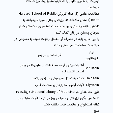
ترکیبات به همین دلیل با نام
فیتواستروژن‌ها
نیز شناخته
می‌شوند.
مطالعات علمی (از جمله گزارش
Harvard School of Public
Health
) نشان داده‌اند که ایزوفلاون‌های سویا می‌توانند به
کاهش علائم یائسگی، بهبود سلامت استخوان و کاهش خطر
سرطان پستان در زنان کمک کنند.
با این حال، باید در مصرف آن تعادل رعایت شود، به‌خصوص در
افرادی که مشکلات هورمونی دارند.
نوع
اثر احتمالی بر بدن
ایزوفلاون
آنتی‌اکسیدان قوی، محافظت از سلول‌ها در برابر
Genistein
آسیب اکسیداتیو
Daidzein
کمک به تعادل هورمونی در زنان یائسه
Glycitein
اثرات آرام‌تر اما پایدار بر سلامت قلب
طبق مطالعه‌ای در
National Library of Medicine
، دریافت 40
تا 50 میلی‌گرم ایزوفلاون سویا در روز می‌تواند اثرات مثبتی بر
تراکم استخوان و سلامت قلب داشته باشد.
منبع: