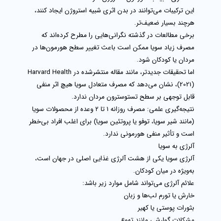
این ترکیبات می‌توانند در بدن
اثری شبیه استروژن
ایجاد کنند،
هرچند بسیار ضعیف‌تر.
برخی مطالعات در گذشته نگرانی‌هایی را مطرح کرده‌اند که
مصرف زیاد سویا ممکن است باعث تغییر سطح هورمون‌ها در
مردان یا کودکان شود.
اما تحقیقات جدیدتر، مانند مقاله منتشرشده در
Harvard Health
(2021)
، نشان می‌دهد که
مصرف متعادل سویا هیچ اثر منفی
قابل توجهی بر سطح تستوسترون مردان ندارد
.
نتیجه‌گیری علمی:
مصرف روزانه ۱ تا ۲ وعده از محصولات سویا
(مانند شیر سویا، توفو یا پروتئین سویا) برای اغلب افراد بی‌خطر
است و تأثیر منفی هورمونی ندارد.
آلرژی به سویا
آلرژی سویا
یکی از هشت آلرژی غذایی اصلی در جهان است،
به‌ویژه در میان کودکان.
علائم آلرژی می‌تواند شامل موارد زیر باشد:
خارش یا تورم لب‌ها و زبان
بثورات پوستی یا کهیر
مشکلات گوارشی مانند تهوع