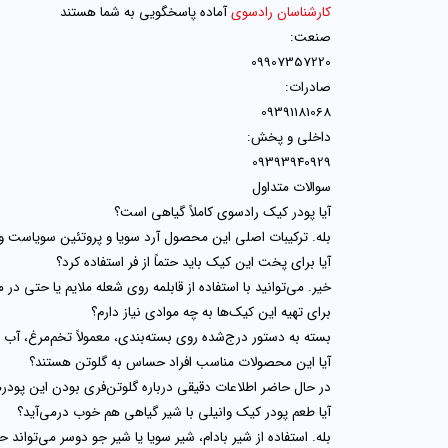
کارشناسان رادسوی
آماده پاسخگویی به شما هستند
صنعت:
09907357220
صادرات:
09391181068
داخلی و پخش:
09393940929
سوالات متداول
آیا پودر کیک رادسوی کاملاً گیاهی است؟
بله. ترکیبات اصلی این محصول آرد سویا و پروتئین سویاست و د
آیا برای پخت این کیک باید حتماً از فر استفاده کرد؟
خیر. می‌توانید با استفاده از قابلمه روی شعله ملایم یا حتی در ما
برای تهیه این کیک‌ها به چه موادی نیاز دارم؟
بسته به دستور درج‌شده روی بسته‌بندی، معمولاً تخم‌مرغ، آب ی
آیا این محصولات مناسب افراد حساس به گلوتن هستند؟
در حال حاضر اطلاعات دقیقی درباره گلوتن‌فری بودن این پودر
آیا طعم پودر کیک وانیلی با شیر گیاهی هم خوب درمی‌آید؟
بله. استفاده از شیر بادام، شیر سویا یا شیر جو دوسر می‌تواند 