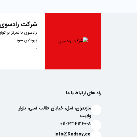
شرکت رادسوی
رادسوی
با تمرکز بر تو
پروتئین سویا
،
سویا آجیلی
با طعم‌های جذاب کچاپ،
پودر کیک آماده
،
پودر سوخاری
راه های ارتباط با ما
و
پودر
مازندران، آمل، خیابان طالب آملی، بلوار
سوپ آماده
ولایت
، در تلاش است تا با ا
011-43141240-8
کودکان، پودر کیک آماد
تغذیه سالم را ارائه می‌
Info@Radsoy.co