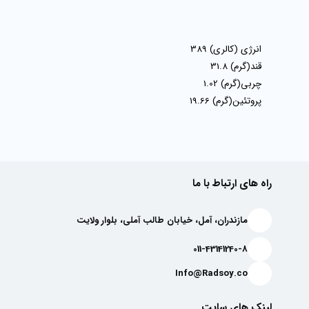
انرژی (کالری)
389
قند(گرم)
31.8
چربی(گرم)
1.02
پروتئین(گرم)
19.66
راه های ارتباط با ما
مازندران، آمل، خیابان طالب آملی، بلوار ولایت
011-43141240-8
Info@Radsoy.co
لینک های سایت