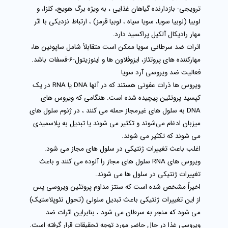
ترویجی- بازدارنده گیاهان غذایی ، به ویژه برگ هویج، کلزا، و
لوبیا (لوبیا سویا، سویا سیاه ، لوبیا قرمز) ، ارتباط نزدیکی با اثر
مهار رادیکال آلکیل پراکسید دارد.
اثرات ضد سرطانی سویا ممکن است متقابلاً شامل ساپونین‌ ها،
مهارکننده‌ های پروتئاز، ایزوفلاون‌ ها و اینوزیتول-6-فسفات باشد.
فعالیت ضد ویروسی آرد سویا
ویروس ها ذرات عفونی هستند که در آنها DNA یا RNA در یک
کپسید پروتئین پیچیده شده است. هنگامی که ویروس‌ های
DNA به سلول‌ های غیرمجاز حمله می‌ کنند ، در ژنوم سلول‌ های
میزبان ادغام می‌شوند و تکثیر می‌ شوند یا تبدیل به پلاسمیدی
می‌ شوند که تکثیر می‌ شوند.
اغلب باعث تغییرات ژنتیکی در سلول های مجاز می شود.
ویروس های RNA سلول های مجاز را آلوده می کنند و باعث
تغییرات ژنتیکی در سلول ها می شوند.
اخیراً مشخص شده است که سنتز مداوم پروتئین ویروسی پس
از این تغییرات ژنتیکی باعث تبدیل سلولی (تحول نئوپلاستیک)
می شود که منجر به سرطان می شود ، بنابراین اثرات ضد
ویروسی غذا در حال حاضر مورد توجه تحقیقات قرار گرفته است.