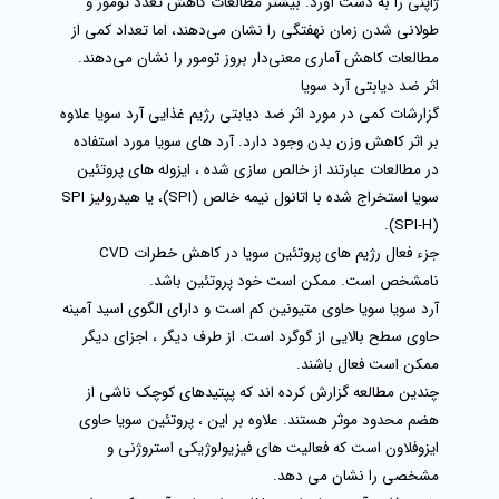
ژاپنی را به دست آورد. بیشتر مطالعات کاهش تعدد تومور و
طولانی شدن زمان نهفتگی را نشان می‌دهند، اما تعداد کمی از
مطالعات کاهش آماری معنی‌دار بروز تومور را نشان می‌دهند.
اثر ضد دیابتی آرد سویا
گزارشات کمی در مورد اثر ضد دیابتی رژیم غذایی آرد سویا علاوه
بر اثر کاهش وزن بدن وجود دارد. آرد های سویا مورد استفاده
در مطالعات عبارتند از خالص‌ سازی‌ شده ، ایزوله‌ های پروتئین
سویا استخراج‌ شده با اتانول نیمه خالص (SPI)، یا هیدرولیز SPI
(SPI-H).
جزء فعال رژیم های پروتئین سویا در کاهش خطرات CVD
نامشخص است. ممکن است خود پروتئین باشد.
آرد سویا سویا حاوی متیونین کم است و دارای الگوی اسید آمینه
حاوی سطح بالایی از گوگرد است. از طرف دیگر ، اجزای دیگر
ممکن است فعال باشند.
چندین مطالعه گزارش کرده اند که پپتیدهای کوچک ناشی از
هضم محدود موثر هستند. علاوه بر این ، پروتئین سویا حاوی
ایزوفلاون است که فعالیت های فیزیولوژیکی استروژنی و
مشخصی را نشان می دهد.