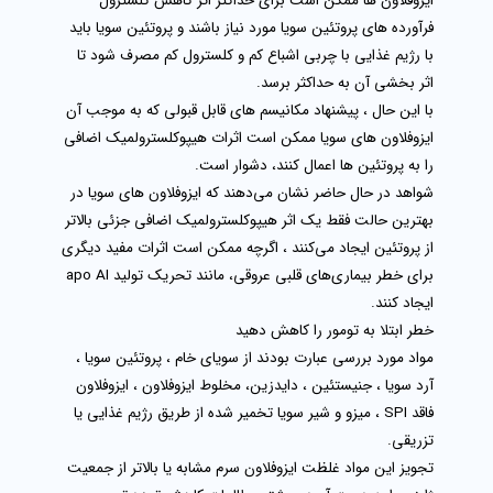
ایزوفلاون‌ ها ممکن است برای حداکثر اثر کاهش کلسترول
فرآورده‌ های پروتئین سویا مورد نیاز باشند و پروتئین سویا باید
با رژیم غذایی با چربی اشباع کم و کلسترول کم مصرف شود تا
اثر بخشی آن به حداکثر برسد.
با این حال ، پیشنهاد مکانیسم‌ های قابل قبولی که به موجب آن
ایزوفلاون‌ های سویا ممکن است اثرات هیپوکلسترولمیک اضافی
را به پروتئین‌ ها اعمال کنند، دشوار است.
شواهد در حال حاضر نشان می‌دهند که ایزوفلاون‌ های سویا در
بهترین حالت فقط یک اثر هیپوکلسترولمیک اضافی جزئی بالاتر
از پروتئین ایجاد می‌کنند ، اگرچه ممکن است اثرات مفید دیگری
برای خطر بیماری‌های قلبی عروقی، مانند تحریک تولید apo AI
ایجاد کنند.
خطر ابتلا به تومور را کاهش دهید
مواد مورد بررسی عبارت بودند از سویای خام ، پروتئین سویا ،
آرد سویا ، جنیستئین ، دایدزین، مخلوط ایزوفلاون ، ایزوفلاون
فاقد SPI ، میزو و شیر سویا تخمیر شده از طریق رژیم غذایی یا
تزریقی.
تجویز این مواد غلظت ایزوفلاون سرم مشابه یا بالاتر از جمعیت