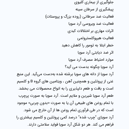
جلوگیری از بیماری کلیوی
پیشگیری از سرطان سینه
فعالیت ضد سرطانی (روده بزرگ و پروستات)
فعالیت ضد ویروسی آرد سویا
اثرات مهاری بر اختلالات کبدی
فعالیت هیپوکلسترولمی
خطر ابتلا به تومور را کاهش دهید
اثر ضد دیابتی آرد سویا
موارد احتیاط مصرف آرد سویا
آرد سویا چگونه بدست می آید؟
آرد سویا از دانه‌ های سویا برشته شده به‌دست می‌آید. این منبع
غنی از پروتئین و همچنین آهن ، ویتامین های گروه B و کلسیم
است و بافت و طعم دلپذیری را به انواع محصولات می بخشد.
طعم آرد سویا شیرین و ملایم است. آرد سویا به صورت پرچرب
با تمام روغن های طبیعی آن یا به صورت «بدون چربی» موجود
است که در طی فرآوری تمام روغن ها از آن خارج می شود.
آرد سویای “چرب شده” درصد کمی پروتئین و کلسیم بیشتری را
فراهم می کند. هر دو شکل آرد سویا فواید سلامتی دارند.