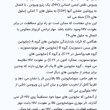
ویروس نقص ایمنی انسانی (HIV)، یک رترو ویروس ، با اتصال
به پروتئین غشایی آنها (CD4) به سلول های T کمکی (سلول
های Th) حمله می کند.
این بدان معناست که ممکن است دو راه برای محافظت در برابر
عفونت HIV وجود داشته باشد: مهار ترانس کریپتاز معکوس یا
اتصال به سلول‌ های Th.
هنگامی که اثرات بازدارندگی ساپونین های گروه A (ساپونین
های بیس دسموزید)، گروه B (ساپونین های مونودسموزید ،
گروه هیدروکسیل در C-22)، و گروه E (ساپونین های
مونودسموزید، عملکرد کتون در C-22) بر عفونت HIV مقایسه
می شوند ، گروه ساپونین های B یک اثر مهاری دارند که چندین
برابر بیشتر از ساپونین های دیگر است.
به طور خاص، سویاساپونین Bb بالاترین اثر را نشان می دهد و
تقریباً کامل از تخریب سلولی و بیان آنتی ژن ویروسی ناشی از
HIV جلوگیری می کند.
از آنجایی که ساپونین های سویا خود مستقیماً روی HIV اثر نمی
گذارند، اثر مهاری سویاساپونین Bb بر عفونت HIV باعث مهار
مستقیم فعالیت رونویسی معکوس HIV نمی شود، اما ممکن