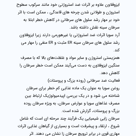
ایزوفلاون علاوه بر اثرات ضد استروژنی خود مانند سرکوب سطوح
استروژن و طولانی شدن چرخه های قاعدگی ، ممکن است با اثر
خود بر مهار رشد سلول های سرطانی در کاهش خطر ابتلا به
سرطان سینه نقش داشته باشد.
آرد سویا اثرات ضد استروژنی یا غیرهورمی دارند زیرا ایزوفلاون
رشد سلول های سرطان سینه ER مثبت و ER منفی را مهار می
کند.
همزیستی استروژن و سایر مواد و غلظت‌های بالا که با مصرف
سنگین ایزوفلاون به دست می‌آیند ممکن است خطر سرطان را
کاهش دهد.
فعالیت ضد سرطانی (روده بزرگ و پروستات)
روغن سویا به عنوان یک ماده غذایی کم خطر برای سرطان
شناخته می شود و در یک بررسی اپیدمیولوژیک ارتباط بین
مصرف غذاهای سویا و عوارض سرطان، به ویژه سرطان روده
بزرگ و پروستات، گزارش شده است.
سرطان زایی شیمیایی یک فرآیند چند مرحله ای است که شامل
شروع ، ارتقاء و پیشرفت است و بسیاری از گیاهان غذایی اثرات
مهاری قوی در برابر ترویج سرطان زا نشان می دهند. اثر