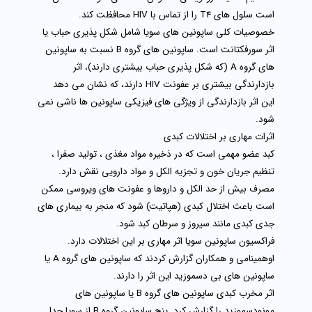
است سلول های T4 را از تماس با HIV محافظت کند.
خصوصیات کلی ساپونین های سویا شامل شکل پذیری حباب یا
اثر سورفکتانت است. ساپونین های گروه B نسبت به ساپونین
های گروه A (که شکل پذیری حباب بیشتری دارند)، اثر
بازدارندگی بیشتری بر عفونت HIV دارند، که نشان می دهد
این اثر بازدارندگی از ویژگی های فیزیکی ساپونین ها ناشی نمی
شود.
اثرات مهاری بر اختلالات کبدی
کبد عضو مهمی است که در ذخیره مواد مغذی ، تولید صفرا ،
تنظیم جریان خون و تجزیه الکل و مواد دارویی نقش دارد.
مصرف بیش از حد الکل و داروها و عفونت های ویروسی ممکن
است باعث اختلال کبدی (هپاتیت) شود که منجر به بیماری های
جدی کبدی مانند سیروز و سرطان کبد شود.
فراکسیون ساپونین سویا اثر مهاری بر این اختلالات دارد.
اوهمینامی و همکاران گزارش کردند که ساپونین های گروه A یا
ساپونین های بی دسموزید این اثر را دارند.
اثر مخرب کبدی ساپونین های گروه B یا ساپونین های
مونودسموزید را گزارش کرد. پنج ساپونین گروه B از سویا جدا