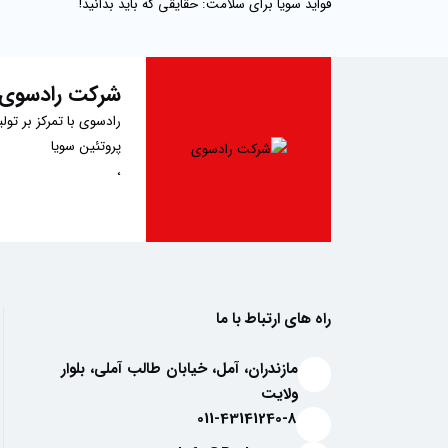
فواید سویا برای سلامت: حقایقی که باید بدانید!
شرکت رادسوی
رادسوی
با تمرکز بر تو
پروتئین سویا
،
سویا آجیلی
با طعم‌های جذاب کچاپ،
پودر کیک آماده
،
پودر سوخاری
راه های ارتباط با ما
و
پودر
مازندران، آمل، خیابان طالب آملی، بلوار
سوپ آماده
ولایت
، در تلاش است تا با ا
011-43141240-8
کودکان، پودر کیک آماد
تغذیه سالم را ارائه می‌