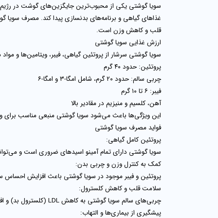
سویا گوشتی یکی از محبوب‌ترین جایگزین‌های گوشت در رژیم‌ه
غذاهای گیاهی و برنامه‌های بدنسازی پیدا کند. مصرف سویا گ
قلب و کاهش وزن است.
ارزش غذایی سویا گوشتی
سویا گوشتی سرشار از پروتئین گیاهی، فیبر، ویتامین‌ها و مواد معدنی است. ۱۰۰ گرم
پروتئین:
حدود ۴۰ گرم
چربی سالم:
حدود ۲۰ گرم، شامل امگا-۳ و امگا-۶
فیبر:
۶ تا ۱۰ گرم
آهن، کلسیم و منیزیم
در مقادیر بالا
این ویژگی‌ها باعث می‌شود سویا گوشتی منبعی مناسب برای ورزشک
فواید مصرف سویا گوشتی
پروتئین کامل گیاهی:
سویا گوشتی دارای تمام آمینو اسیدهای ضروری است و می‌تواند ج
کمک به کنترل وزن و چربی بدن:
پروتئین و فیبر موجود در سویا گوشتی باعث افزایش احساس س
سلامت قلب و کاهش کلسترول:
چربی‌های سالم سویا گوشتی به کاهش LDL (کلسترول بد) و افزایش HDL (کلسترول خوب) کمک می‌کنند و خطر بیماری‌های قلبی را کاهش می‌دهند.
پیشگیری از بیماری‌ها و التهاب: