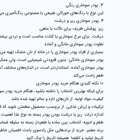
۳. پودر سوخاری رنگی
این نوع با رنگ‌های خوراکی طبیعی یا مصنوعی رنگ‌آمیزی می‌ش
۴. پودر سوخاری ریز و درشت
ریز
: پوشش ظریف برای ناگت یا ماهی
درشت
: برای مرغ سوخاری یا کتلت مناسب است و تردی بیشتر
تفاوت پودر سوخاری خانگی و آماده
بسیاری از افراد پودر سوخاری را در خانه از نان خشک تهیه می‌
پودر سوخاری خانگی
: بدون افزودنی شیمیایی است، ولی ممکن
پودر سوخاری آماده
: استانداردتر است، در اندازه‌های مختلف 
طعم راحت می‌کند.
10 نکته کلیدی هنگام خرید پودر سوخاری
برای اینکه بهترین انتخاب را داشته باشید، هنگام
خرید پودر سو
کیفیت مواد اولیه
: از نان‌های تازه و سالم تهیه شده باشد.
ترکیبات و ارزش غذایی
: از برچسب محصول مطمئن شوید که افز
اندازه ذرات
: ریز یا درشت بودن پودر بسته به نوع غذا اهمیت د
طعم و ادویه
: انتخاب بین ساده یا طعم‌دار بسته به سلیقه شما
برند معتبر
: خرید از برندهایی مثل
رادسوی
باعث اطمینان خاطر
تاریخ تولید و انقضا
: همیشه تاریخ را چک کنید.