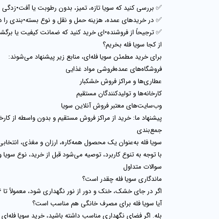
✅ بررسی کنید که سویا
تازه، تمیز، بدون رطوبت یا آفت•زدگی
ب
✅ در خریدهای عمده،
هزینه حمل و نقل و نوع بسته•بندی
را د
✅ ترجیحاً از فروشنده•ای خرید کنید که
ضمانت کیفیت یا برگشت
از کجا سویا فله بخریم؟
برای خرید مطمئن سویا فله‌ای، منابع زیر پیشنهاد می‌شوند:
فروشگاه‌های عمده‌فروشی مواد غذایی
عطاری‌ها و مراکز فروش خشکبار
کارخانه‌ها و تولیدکنندگان مستقیم
وب‌سایت‌های معتبر فروش آنلاین سویا
پیشنهاد ما: خرید از
مراکز فروش مستقیم و بدون واسطه
از کارخ
جمع‌بندی
سویا فله به‌عنوان یک محصول همه‌کاره، ارزان و مغذی، انتخابی
با توجه به تنوع کاربرد، توصیه می‌شود قبل از خرید، نوع سویا و
سوالات متداول
ماندگاری سویا فله چقدر است؟
اگر در جای خشک، خنک و دور از نور نگهداری شود، معمولاً تا
۶ ماه 
آیا سویا فله برای مصرف خانگی هم مناسب است؟
بله. اگر فضای نگهداری مناسب داشته باشید، خرید سویا فله‌ای ب