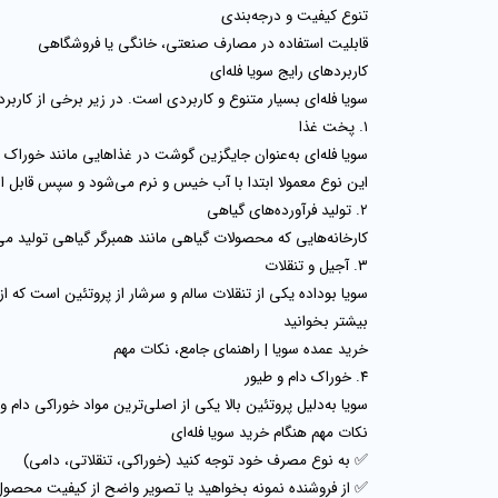
تنوع کیفیت و درجه‌بندی
قابلیت استفاده در مصارف صنعتی، خانگی یا فروشگاهی
کاربردهای رایج سویا فله‌ای
سویا فله‌ای بسیار متنوع و کاربردی است. در زیر برخی از کاربر
۱. پخت غذا
سویا فله‌ای به‌عنوان جایگزین گوشت در غذاهایی مانند
خوراک سو
این نوع معمولا ابتدا
با آب خیس و نرم می‌شود
و سپس قابل اس
۲. تولید فرآورده‌های گیاهی
کارخانه‌هایی که محصولات گیاهی مانند همبرگر گیاهی تولید می‌کن
۳. آجیل و تنقلات
سویا بوداده
یکی از تنقلات سالم و سرشار از پروتئین است که از
بیشتر بخوانید
خرید عمده سویا | راهنمای جامع، نکات مهم
۴. خوراک دام و طیور
سویا به‌دلیل
پروتئین بالا
یکی از اصلی‌ترین مواد خوراکی دام 
نکات مهم هنگام خرید سویا فله‌ای
✅ به
نوع مصرف خود
توجه کنید (خوراکی، تنقلاتی، دامی)
✅ از فروشنده
نمونه بخواهید
یا تصویر واضح از کیفیت محصول