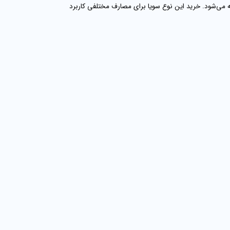
یی یا کیسه‌ای (معمولاً در کیسه‌های ۱۰، ۲۵ یا ۵۰ کیلویی) عرضه می‌شود. خرید این نوع سویا برای مصارف مختلفی کاربرد