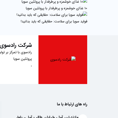
10 غذای خوشمزه و پرطرفدار با پروتئین سویا
فواید سویا برای سلامت: حقایقی که باید بدانید!
شرکت رادسوی
رادسوی
با تمرکز بر تو
پروتئین سویا
،
سویا آجیلی
با طعم‌های جذاب کچاپ،
پودر کیک آماده
،
پودر سوخاری
راه های ارتباط با ما
و
پودر
مازندران، آمل، خیابان طالب آملی، بلوار