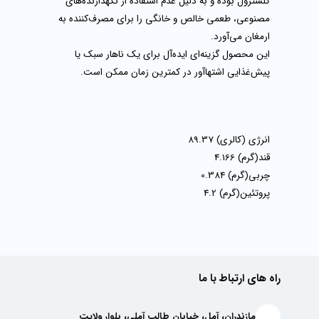
کلسترول بوده و به دلیل عدم استفاده از نگهدارنده‌های
مصنوعی، طعمی خالص و خانگی را برای مصرف‌کننده به
ارمغان می‌آورد.
این محصول گزینه‌ای ایده‌آل برای یک ناهار سبک یا
پیش‌غذایی اشتها‌آور در کمترین زمان ممکن است.
انرژی (کالری)
89.37
قند(گرم)
4.166
چربی(گرم)
0.384
پروتئین(گرم)
4.2
راه های ارتباط با ما
مازندران، آمل، خیابان طالب آملی، بلوار ولایت