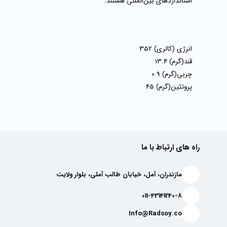
استانداردهای بین‌المللی هستند.
انرژی (کالری)
352
قند(گرم)
13.4
چربی(گرم)
0.9
پروتئین(گرم)
45
راه های ارتباط با ما
مازندران، آمل، خیابان طالب آملی، بلوار ولایت
011-43141240-8
Info@Radsoy.co